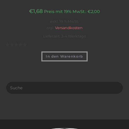
€
1,68
Preis mit 19% MwSt.:
€
2,00
exkl. 19 % MwSt.
zzgl.
Versandkosten
Lieferzeit: 3-4 Werktage
B
In den Warenkorb
e
w
e
r
t
e
t
m
i
t
0
v