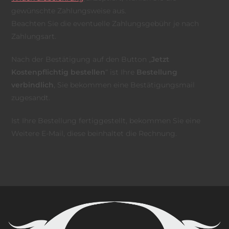
gewünschte Zahlungsweise aus.
Beachten Sie die eventuelle Zahlungsgebühr je nach
Zahlungsart.
Nach der Bestätigung auf den Button „
Jetzt
Kostenpflichtig bestellen
“ ist Ihre
Bestellung
verbindlich
, Sie bekommen eine Bestätigungsmail
zugesandt.
Ist Ihre Bestellung fertiggestellt, bekommen Sie eine
Weitere E-Mail, diese beinhaltet die Rechnung.