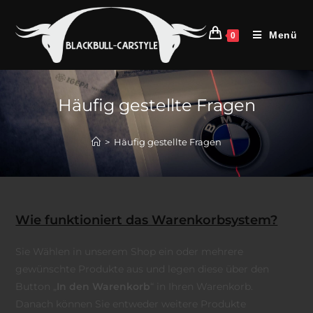
Menü
0
Häufig gestellte Fragen
>
Häufig gestellte Fragen
Wie funktioniert das Warenkorbsystem?
Sie Wählen in unserem Shop ein oder mehrere
gewünschte Produkte aus und legen diese über den
Button „
In den Warenkorb
“ in Ihren Warenkorb.
Danach können Sie entweder weitere Produkte