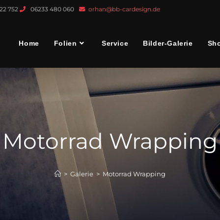
022 752
06233 480 060
orhan@bb-cardesign.de
Home
Folien
Service
Bilder-Galerie
Sh
Motorrad Wrapping
>
Galerie
>
Motorrad Wrapping